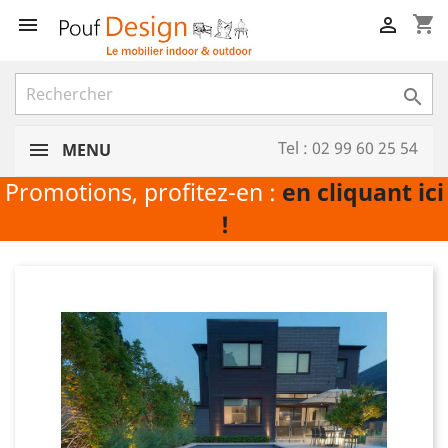
shopping_cart



Tel : 02 99 60 25 54
MENU
Promotions, profitez-en :
en cliquant ici
!