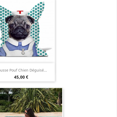
Aperçu rapide

usse Pouf Chien Déguisé...
Prix
45,00 €