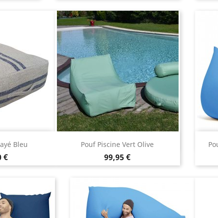
 rapide
Aperçu rapide

Rayé Bleu
Pouf Piscine Vert Olive
Po
Prix
 €
99,95 €