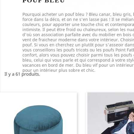
POUF BLEU
Pourquoi acheter un pouf bleu ? Bleu canar, bleu gris, b
force dans la déco, et on ne s'en lasse pas ! Il se méla
couleurs, pour apporter une touche chic et contemporai
intimiste. Il peut être froid ou chaleureux, selon les n
d'où son association parfaite avec du mobilier en boi
vent de fraicheur moderne dans votre intérieur. Choisi
pouf. Si vous en cherchez un plutôt pour s'asseoir dan
vous conseillons les poufs tricots ou les poufs Point Fa
confort, alors vous pouvez choisir parmi tous les poufs 
bleu, celui qui vous parle et qui correspond à votre st
vacances en bord de mer. Du bleu vif pour un intérieur
pour un intérieur plus sobre et chic.
Il y a 61 produits.