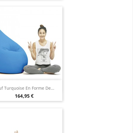
Aperçu rapide

uf Turquoise En Forme De...
Prix
164,95 €