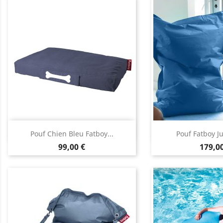
Aperçu rapide
Aperçu


Pouf Chien Bleu Fatboy...
Pouf Fatboy J
Prix
Prix
99,00 €
179,00