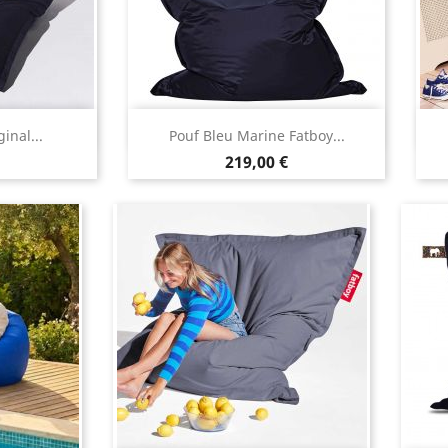
apide
Aperçu rapide

inal...
Pouf Bleu Marine Fatboy...
Prix
€
219,00 €