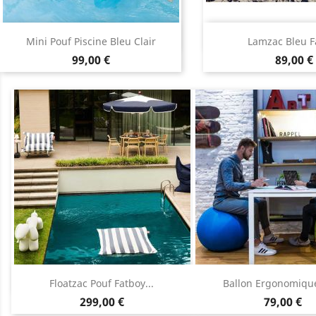
Aperçu rapide
Aperçu r


Mini Pouf Piscine Bleu Clair
Lamzac Bleu F
Prix
Prix
99,00 €
89,00 €
Aperçu rapide
Aperçu rap


Floatzac Pouf Fatboy...
Ballon Ergonomiqu
Prix
Prix
299,00 €
79,00 €