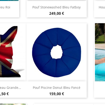
ide
Aperçu rapide

leu Roi
Pouf Stonewashed Bleu Fatboy
Hou
Prix
249,00 €
 rapide
Aperçu rapide

eau Grande...
Pouf Piscine Donut Bleu Foncé
ix
Prix
,50 €
159,00 €