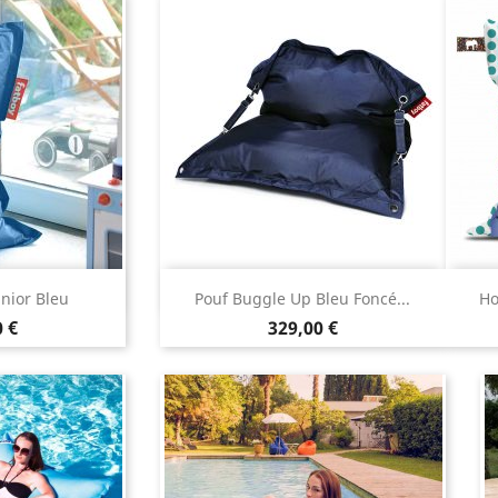
 rapide
Aperçu rapide

unior Bleu
Pouf Buggle Up Bleu Foncé...
Ho
Prix
 €
329,00 €