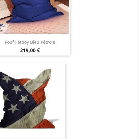
Aperçu rapide

Pouf Fatboy Bleu Pétrole
Prix
219,00 €