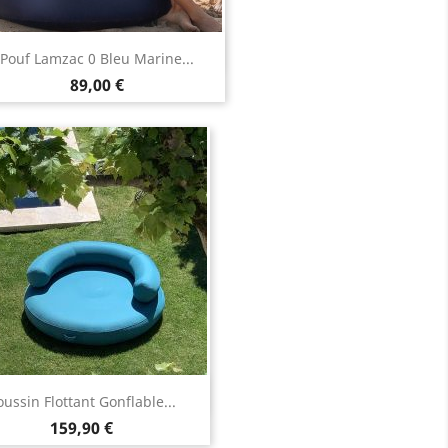
Aperçu rapide

Pouf Lamzac 0 Bleu Marine...
Prix
89,00 €
Aperçu rapide

ussin Flottant Gonflable...
Prix
159,90 €