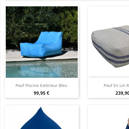
Aperçu rapide
Aperçu


Pouf Piscine Extérieur Bleu
Pouf En Lin 
Prix
Prix
99,95 €
239,90