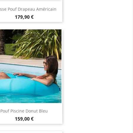
Aperçu rapide

sse Pouf Drapeau Américain
Prix
179,90 €
Aperçu rapide

Pouf Piscine Donut Bleu
Prix
159,00 €