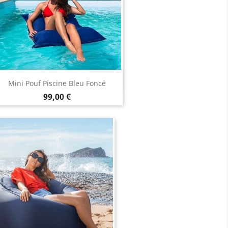
Aperçu rapide

Mini Pouf Piscine Bleu Foncé
Prix
99,00 €