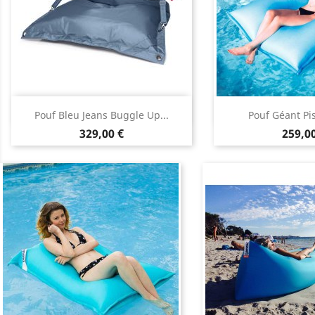
Aperçu rapide
Aperçu


Pouf Bleu Jeans Buggle Up...
Pouf Géant Pi
Prix
Prix
329,00 €
259,00