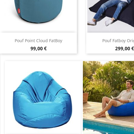
Aperçu rapide
Aperçu r


Pouf Point Cloud FatBoy
Pouf Fatboy Orig
Prix
Prix
99,00 €
299,00 