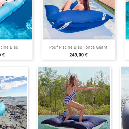
 rapide
Aperçu rapide

scine Bleu
Pouf Piscine Bleu Foncé Géant
Prix
 €
249,00 €