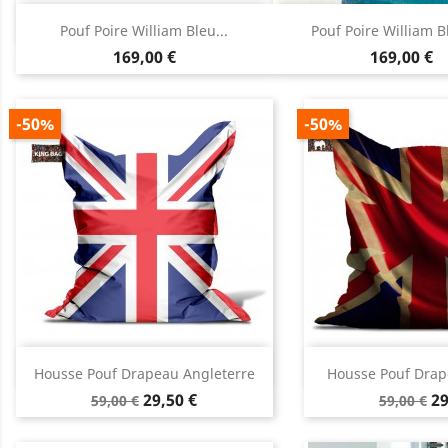
Aperçu rapide
Aperçu rap


Pouf Poire William Bleu...
Pouf Poire William B
Prix
Prix
169,00 €
169,00 €
-50%
-50%
Aperçu rapide
Aperçu


Housse Pouf Drapeau Angleterre
Housse Pouf Drap
Prix
Prix
Prix
Pr
29,50 €
29
59,00 €
59,00 €
de
de
base
base