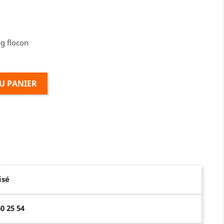
ag flocon
U PANIER
isé
0 25 54