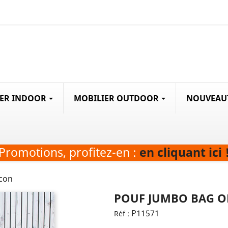
IER INDOOR
MOBILIER OUTDOOR
NOUVEAU
Promotions, profitez-en :
en cliquant ici 
ocon
POUF JUMBO BAG O
P11571
Réf :