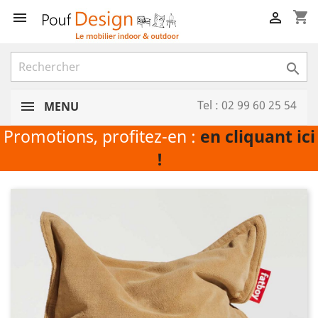
shopping_cart



Tel : 02 99 60 25 54
MENU
Promotions, profitez-en :
en cliquant ici
!