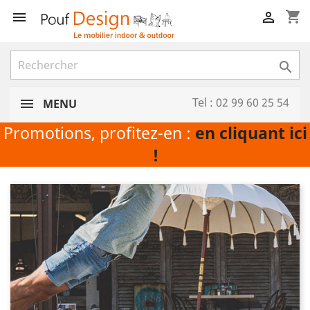
shopping_cart



Tel : 02 99 60 25 54
MENU
Promotions, profitez-en :
en cliquant ici
!