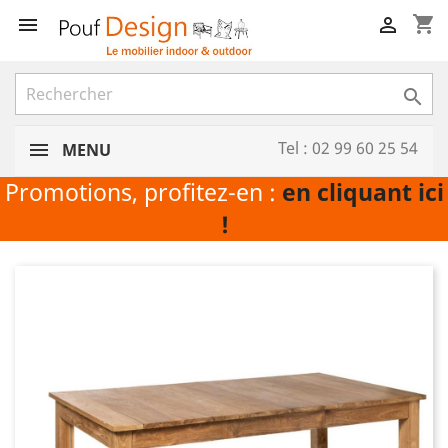
shopping_cart



Tel : 02 99 60 25 54
MENU
Promotions, profitez-en :
en cliquant ici
!