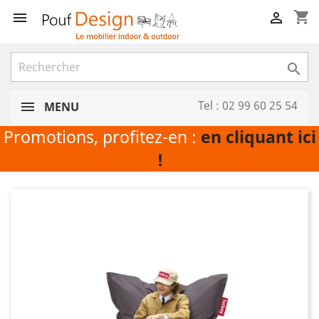
shopping_cart



Tel : 02 99 60 25 54
MENU
Promotions, profitez-en :
en cliquant ici
!