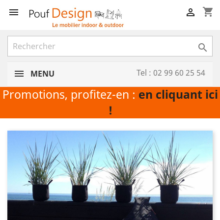
shopping_cart



Tel : 02 99 60 25 54
MENU
Promotions, profitez-en :
en cliquant ici
!