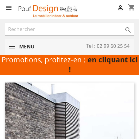
shopping_cart



Tel : 02 99 60 25 54
MENU
Promotions, profitez-en :
en cliquant ici
!