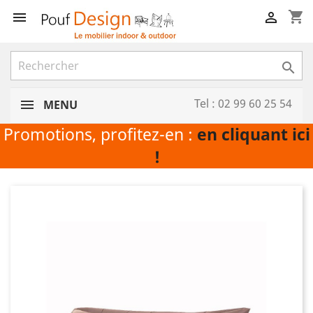
shopping_cart



Tel : 02 99 60 25 54
MENU
Promotions, profitez-en :
en cliquant ici
!